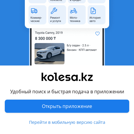
неактуальным.
Город
Астана, Акмолинская
область
Состояние
Новая
Есть доставка
Да
Комментарий продавца
Передний бампер LEXUS LX5 под оригинал.
В наличии большой ассортимент запчастей оригинал и
Удобный поиск и быстрая подача в приложении
дубликат.
Открыть приложение
Отправляем в регионы.
Перевести
Перейти в мобильную версию сайта