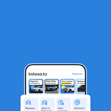
RU
Открыть приложение
В начало
1
/
2
Передний бампер LEXUS LX 570 2O16-2023
90 000 ₸
Объявление находится в архиве и может быть