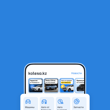
RU
Открыть приложение
В начало
1
/
2
Ф10 вентилятор охлаждения
100 000 ₸
Город
Шымкент, Туркестанская