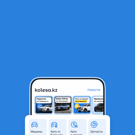
RU
Открыть приложение
1
/
4
Задний бампер nissan note
60 000 ₸
Город
Алматы, Алматинская