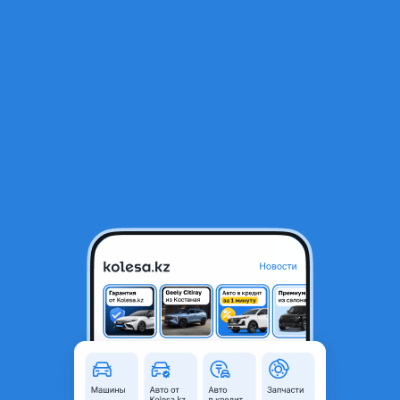
RU
Открыть приложение
1
/
6
Зеркала боковые зеркало
10 000 ₸
Город
Алматы, Алматинская