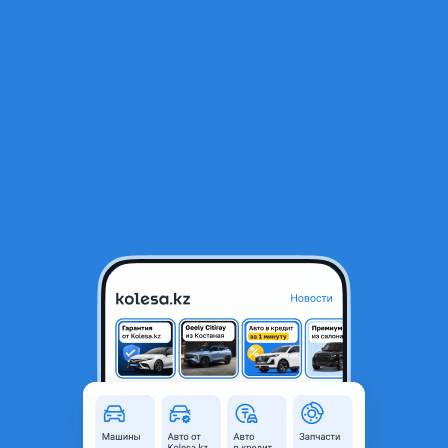
RU
Открыть приложение
1
/
5
Решетка радиатора на Lexus GX460 2014-19 стиль 2021
120 000 ₸
Город
Караганда, Карагандинская