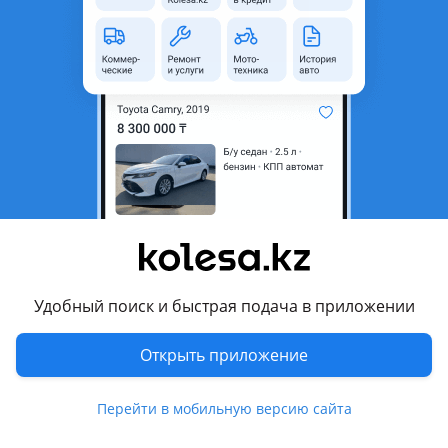
область
Состояние
Новая
Код запчасти
GRGX20
Возможна рассрочка или
Да
кредит
Есть доставка
Да
Комментарий продавца
Решетка радиатора на Lexus GX460 2013-19 стиль 2020
В комплекте:
Удобный поиск и быстрая подача в приложении
— Решетка радиатора
— Подиум номерного знака
Открыть приложение
Есть выход под камеру!
Перейти в мобильную версию сайта