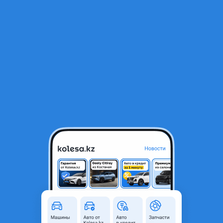
RU
Открыть приложение
1
/
4
Лямбда зонд кислородный датчик до катализатора 392102B100,
392102B000
12 700 ₸