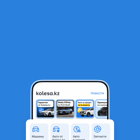
RU
Открыть приложение
1
/
6
Шкив
20 000 ₸
Город
Алматы, Алматинская