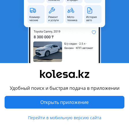
область
Состояние
Б/y
Оригинальность
Оригинал
Есть доставка
Да
Подходит на авто
Mercedes-Benz SLK 230
Mitsubishi Montero
Mitsubishi Montero Sport
Удобный поиск и быстрая подача в приложении
Комментарий продавца
Открыть приложение
Привозной шкив. Б/У оригинал.
Имеется на разные модели авто.
Гарантия 3 дня на проверку. Обмен только при
Перейти в мобильную версию сайта
сохранении товарного вида.