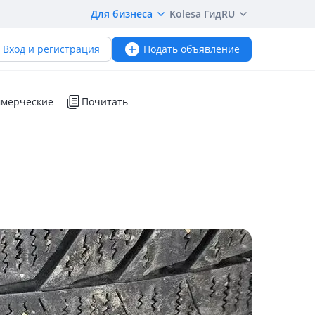
Для бизнеса
Kolesa Гид
RU
Вход и регистрация
Подать объявление
мерческие
Почитать