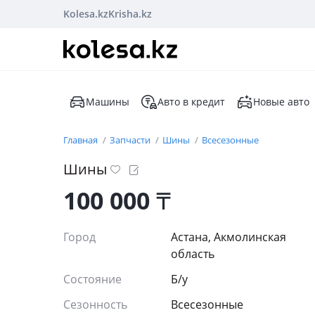
Kolesa.kz
Krisha.kz
Машины
Авто в кредит
Новые авто
Главная
Запчасти
Шины
Всесезонные
Шины
100 000
₸
Город
Астана, Акмолинская
область
Состояние
Б/y
Сезонность
Всесезонные