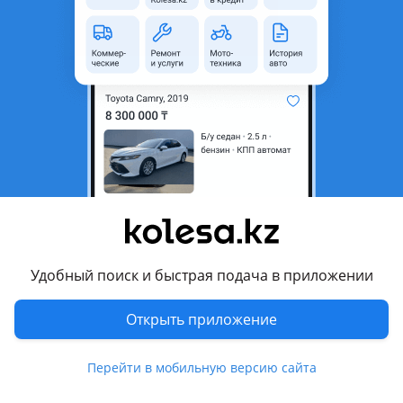
неактуальным.
Город
Алматы, Алматинская
область
Состояние
Б/y
Оригинальность
Оригинал
Подходит на авто
Toyota Previa
1990 - 2000 XR10/XR20 (R1/R2)
Удобный поиск и быстрая подача в приложении
Toyota Estima Emina
1996 - 1999 1 поколение рестайлинг (R1/R2), 1992 - 1996 1
Открыть приложение
поколение (R1/R2)
Показать больше
Toyota Estima Lucida
Перейти в мобильную версию сайта
1996 - 1999 1 поколение рестайлинг (R1/R2), 1992 - 1996 1
поколение (R1/R2)