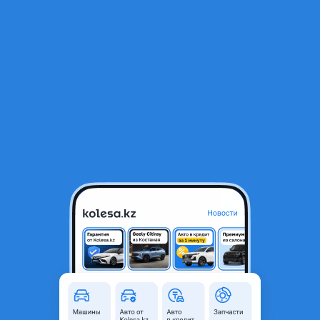
RU
Открыть приложение
1
/
3
Акпп автомат
140 000 ₸
Объявление находится в архиве и может быть