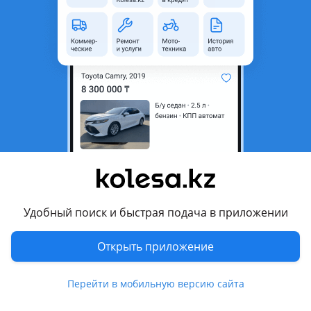
неактуальным.
Город
Алматы, Алматинская
область
Состояние
Б/y
Оригинальность
Оригинал
Подходит на авто
Toyota Land Cruiser Prado
2017 - 2020 J150 [2-й рестайлинг], 2020 - н.в. J150 [3-й
рестайлинг]
Удобный поиск и быстрая подача в приложении
Комментарий продавца
Открыть приложение
Молдинг крышки багажника для Прадо 150 2018-
Все запчасти привозные из Японий
Перейти в мобильную версию сайта
Запчасти как в наличий так и на заказ.