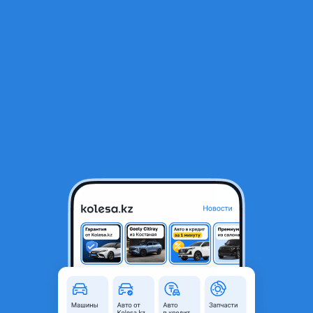
RU
Открыть приложение
В начало
1
/
2
Молдинг крышки багажника
9 990 ₸
Объявление находится в архиве и может быть