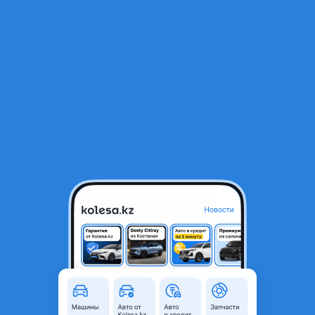
RU
Открыть приложение
В начало
1
/
2
Редуктора, раздатки, передние редуктора, задние редуктора
5 000 ₸
Город
Алматы, Алматинская