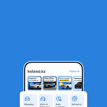
RU
Открыть приложение
1
/
4
Шаровая опора
2 500 ₸
Город
Алматы, Алматинская