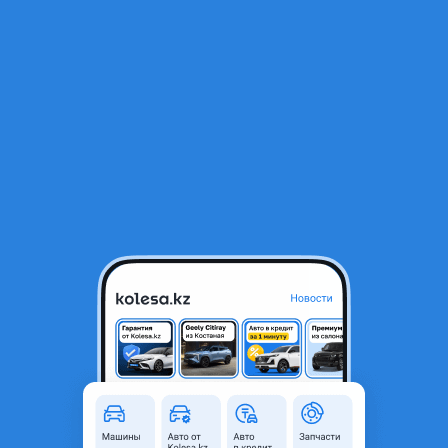
RU
Открыть приложение
1
/
7
Ремонт двигателей коммерческой техники
Объявление находится в архиве и может быть
неактуальным.