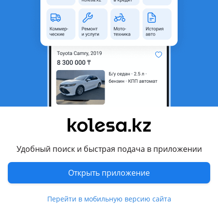
Автозапчасти из США для американцев в наличии:
По ходовой, рулевому, двигателю, электрике для Hummer,
Cadillac, CMC, Chevrolet, Jeep, Chrysler, Dodge, Ford, Lincoln в
наличии и на заказ от 4дней.
На ваш выбор оригинал или дубликат (GM Acdelco Ford
Motorcraft Mopar Moog Raybestos Wagner Concord Victor
Reinz Felpro Monroe Rancho Timken National)
В наличии также оригинальные масла в двигатель, акпп,
раздатку.
Удобный поиск и быстрая подача в приложении
Отправка в регионы транспортными компаниями,
автобусом, жд.
Открыть приложение
Подберем оптимальное соотношение качество= срок=
цена.
Перейти в мобильную версию сайта
Большой ассортимент на выбор: от дешевого и среднего