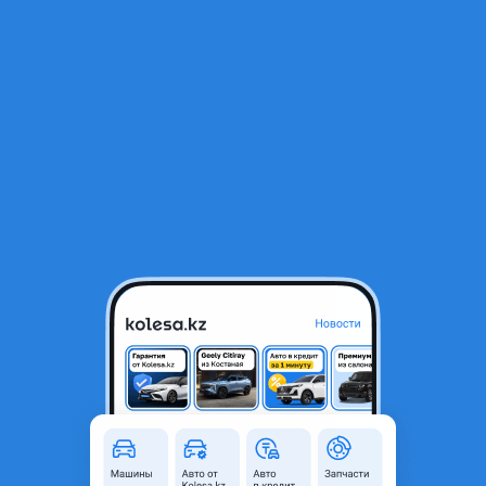
RU
Открыть приложение
1
/
3
Мустанг - авто
Общая информация
Комментарий продавца