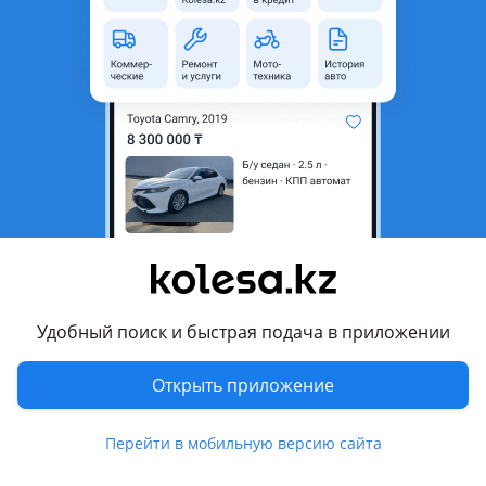
область
Состояние
Б/y
Оригинальность
Оригинал
Комментарий продавца
Оригинал, б. У. Привозной
В родной краске
Цена указана за голый бампер
2 части бампера (верх/низ)
В случае если Вы не смогли дозвониться
Удобный поиск и быстрая подача в приложении
Открыть приложение
Перевести
Перейти в мобильную версию сайта
Другие объявления продавца