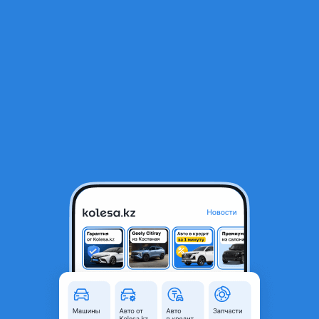
RU
Открыть приложение
1
/
3
Задний бампер Мурано Z52
170 000 ₸
Город
Алматы, Алматинская