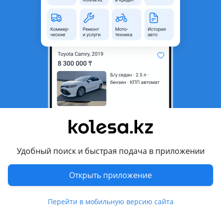
область
Состояние
Б/y
Оригинальность
Оригинал
Подходит на авто
Infiniti FX-Series
2008 - 2012 2 поколение (S51), 2011 - 2013 2 поколение
рестайлинг (S51)
Комментарий продавца
Оригинал б. У. Привозной
Удобный поиск и быстрая подача в приложении
В случае если Вы не смогли дозвониться
Открыть приложение
Перейти в мобильную версию сайта
Перевести