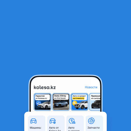
RU
Открыть приложение
В начало
1
/
2
Капот Инфинити FX35 S51
230 000 ₸
Город
Алматы, Алматинская