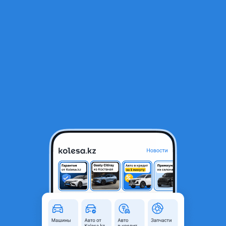
RU
Открыть приложение
В начало
1
/
2
Решотка радиатора Митсубиси паджеро ИО
35 000 ₸
Объявление находится в архиве и может быть