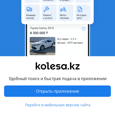
неактуальным.
Город
Алматы, Алматинская
область
Состояние
Б/y
Оригинальность
Оригинал
Подходит на авто
Mitsubishi Pajero iO
2000 - 2007 1 поколение рестайлинг, 1998 - 2000 1
поколение
Удобный поиск и быстрая подача в приложении
Комментарий продавца
Открыть приложение
Привозные автозапчасти, отправляем по регинам, пишите,
кузов оригинал, цену уточняйте.
Перейти в мобильную версию сайта
Перевести