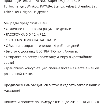
производителей — ALNSU, Super DK Japan, GFE
Lexus LX
Turbocharger, Winkod, KAYABA, Stellox, Febest, Brembo, Sat,
2012 - 2015 3 поколение рестайлинг (J2), 2007 - 2012 3
Tokico, RV Original, и другие.
поколение (J2)
Lexus IS 300
Мы рады предложить Вам:
2015 - 2019 4 поколение (L2), 2019 - н.в. 4 поколение
• Отличное качество за разумные деньги
рестайлинг (L2)
• РАССРОЧКА 0-0-12 и РЕД
• 100% ГАРАНТИЮ НА ЗАПЧАСТИ
Lexus RX 350
• Обмен и возврат в течении 14 рабочих дней
2022 - н.в. 5 поколение, 2012 - 2015 3 поколение
• Быструю доставку БЕСПЛАТНО по г. Алматы.
рестайлинг (L1), 2008 - 2012 3 поколение (L1), 2005 - 2009 2
поколение рестайлинг (U3)
• Отправкe по всему Казахстану и миру в кратчайшие
сроки!
• Грамотную консультацию специалиста на месте в нашей
розничной точке.
Предлагаем Вам убедиться в этом и сделать заказ в нашем
магазине!
Пишите и звоните по номеру с 09: 00 до 20: 00 ЕЖЕДНЕВНО