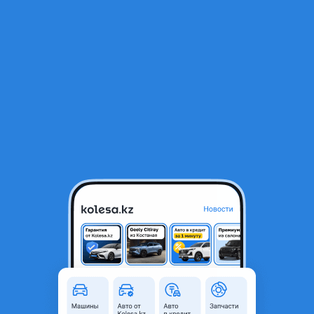
RU
Открыть приложение
В начало
1
/
2
Помпа, комплект ремня ГРМ, ролики
22 000 ₸
Город
Актау, Мангистауская