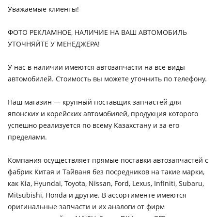
2007 - 2011 3 поколение рестайлинг (S19), 2004 - 2007 3
Уважаемые клиенты!
поколение (S19), 2000 - 2004 2 поколение рестайлинг (S16),
1997 - 2000 2 поколение (S16), 1993 - 1997 1 поколение
ФОТО РЕКЛАМНОЕ, НАЛИЧИЕ НА ВАШ АВТОМОБИЛЬ
(JZS147)
УТОЧНЯЙТЕ У МЕНЕДЖЕРА!
Lexus LX 470
У нас в наличии имеются автозапчасти на все виды
2013 - 2016 XE30, 2005 - 2010 XE20
автомобилей. Стоимость вы можете уточнить по телефону.
Lexus LX 570
1999 - 2005 XE10, 2020 - н.в. XE30 [2-й рестайлинг], 2016 -
Наш магазин — крупный поставщик запчастей для
2022 XE30 рестайлинг
японских и корейских автомобилей, продукция которого
успешно реализуется по всему Казахстану и за его
Lexus IS 350
пределами.
2016 - 2022 XE30 рестайлинг
Lexus RX
Компания осуществляет прямые поставки автозапчастей с
2019 - н.в. 4 поколение рестайлинг (L2), 2015 - 2019 4
фабрик Китая и Тайваня без посредников на такие марки,
поколение (L2), 1997 - 2003 1 поколение (MCU15), 2003 -
как Kia, Hyundai, Toyota, Nissan, Ford, Lexus, InfIniti, Subaru,
2006 2 поколение (U3), 2022 - н.в. 5 поколение, 2008 - 2012 3
Mitsubishi, Honda и другие. В ассортименте имеются
поколение (L1), 2005 - 2009 2 поколение рестайлинг (U3),
оригинальные запчасти и их аналоги от фирм
2012 - 2015 3 поколение рестайлинг (L1)