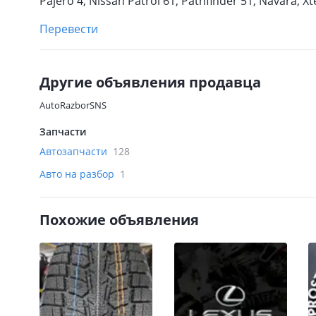
Pajero 4, Nissan Patrol 61, Pathfinder 51, Navara, Xt
Перевести
Другие объявления продавца
AutoRazborSNS
Запчасти
Автозапчасти
128
Авто на разбор
1
Похожие объявления