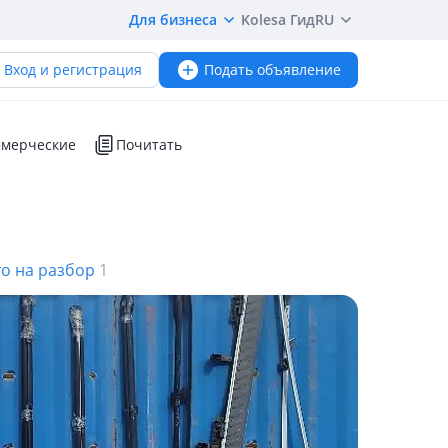
Для бизнеса
Kolesa Гид
RU
Вход и регистрация
Подать объявление
мерческие
Почитать
то на разбор
1