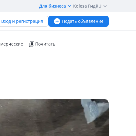
Для бизнеса
Kolesa Гид
RU
Вход и регистрация
Подать объявление
мерческие
Почитать