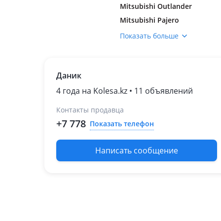
Mitsubishi Outlander
Mitsubishi Pajero
Nissan Teana
Показать больше
Nissan X-Trail
Subaru Legacy
Даник
Toyota Camry
Toyota Hiace
4 года на Kolesa.kz • 11 объявлений
Toyota Land Cruiser
Контакты продавца
Prado
+7 778
Показать телефон
Honda Odyssey
Написать сообщение