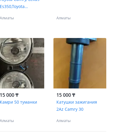
Es350,Toyota
Avalon,Sienna,Highland
Алматы
Алматы
er
15 000 ₸
15 000 ₸
Камри 50 туманки
Катушки зажигания
2Az Camry 30
Алматы
Алматы