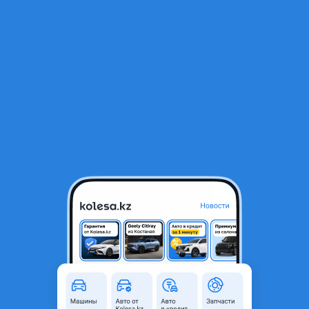
RU
Открыть приложение
1
/
17
Двигатель на MAZDA. Мазда
260 000 ₸
Объявление находится в архиве и может быть