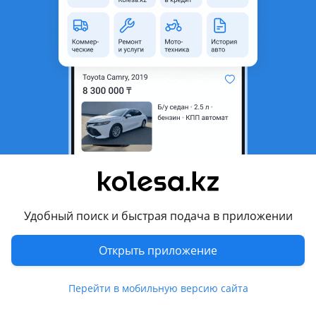
неактуальным.
Город
Алматы, Алматинская
область
Состояние
Б/y
Оригинальность
Оригинал
Код запчасти
Привозной контрактный
Передний
Есть доставка
Да
Подходит на авто
Удобный поиск и быстрая подача в приложении
Lexus ES 300
Открыть приложение
2001 - 2006 4 поколение (MCV/VZV)
Lexus ES 330
Перейти в мобильную версию сайта
2001 - 2006 4 поколение (MCV/VZV)