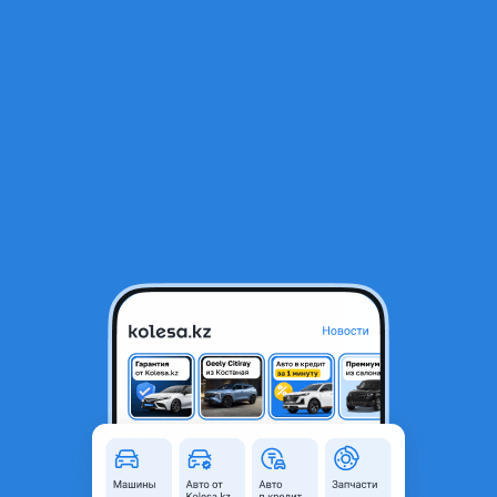
RU
Открыть приложение
1
/
4
Тормозной диск Lexus ES 300
8 000 ₸
Объявление находится в архиве и может быть