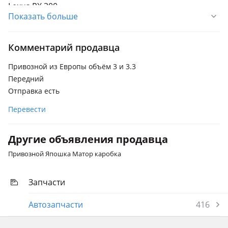
Lexus RX 300
Показать больше
2003 - 2006 2 поколение (U3), 1997 - 2003 1 поколение
(MCU15)
Комментарий продавца
Привозной из Европы объём 3 и 3.3
Передний
Отправка есть
Перевести
Другие объявления продавца
Привозной Япошка Матор каробка
Запчасти
Автозапчасти
416