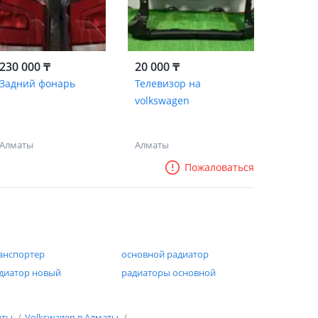
230 000 ₸
20 000 ₸
Задний фонарь
Телевизор на
volkswagen
Алматы
Алматы
Пожаловаться
анспортер
основной радиатор
диатор новый
радиаторы основной
аты
Volkswagen в Алматы