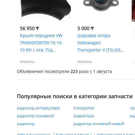
56 950 ₸
5 000 ₸
Крыло переднее VW
Шаровая опора
TRANSPORTER T6 15-
Volkswagen
19 RH с отв. П/д
Transporter V (T5) (03-
повторитель
15)/
Алматы
Алматы
Объявление посмотрели
223
раза
c 1 августа
Популярные поиски в категории запчасти
радиатор интеркулера
transporter
тр
радиатор основной
радиаторы
ра
радиатор
радиатор основной новый
Авто в Казахстане
Запчасти в Алматы
Автозапчасти в Алм