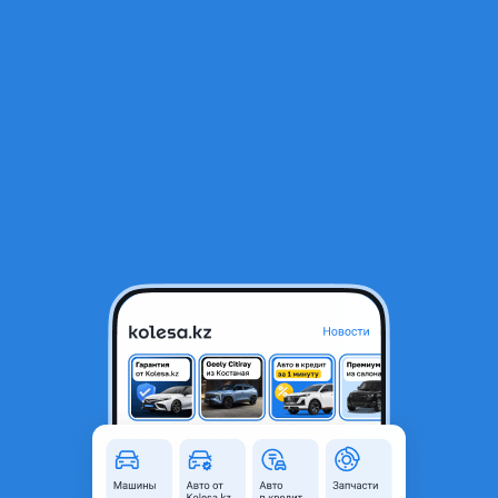
RU
Открыть приложение
В начало
1
/
2
Фары
80 000 ₸
Город
Алматы, Алматинская