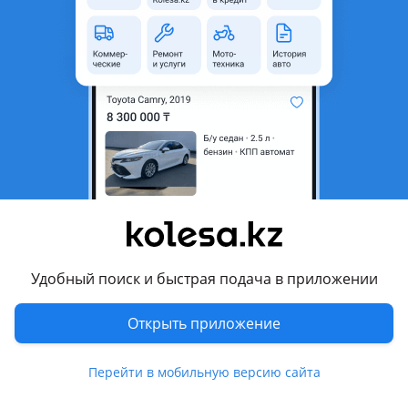
область
Состояние
Б/y
Оригинальность
Оригинал
Есть доставка
Да
Комментарий продавца
Оригинальные привозные. В идеальном состоянии.
Комплект 80000
Перевести
Удобный поиск и быстрая подача в приложении
Другие объявления продавца
Magik Force Avto Parts
Открыть приложение
Запчасти
Перейти в мобильную версию сайта