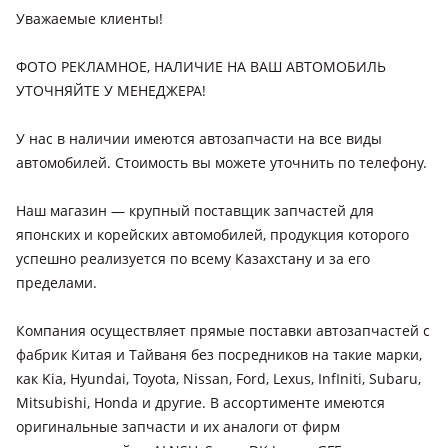
Hyundai Elantra
Уважаемые клиенты!
2023 - н.в. 7 поколение рестайлинг , 2020 - н.в. 7 поколение
(CN7), 2018 - 2020 6 поколение рестайлинг (AD/ADA), 2015 -
ФОТО РЕКЛАМНОЕ, НАЛИЧИЕ НА ВАШ АВТОМОБИЛЬ
2020 6 поколение (AD/ADA), 2013 - 2016 5 поколение
УТОЧНЯЙТЕ У МЕНЕДЖЕРА!
рестайлинг (MD/UD), 2010 - 2016 5 поколение (MD/UD), 2003
- 2010 3 поколение рестайлинг (XD), 2006 - 2011 4
Hyundai Grandeur
У нас в наличии имеются автозапчасти на все виды
поколение (HD), 1995 - 2000 2 поколение (J2/RD), 2000 - 2003
автомобилей. Стоимость вы можете уточнить по телефону.
2022 - н.в. 7 поколение, 2019 - 2022 IG рестайлинг, 2005 -
3 поколение (XD), 1990 - 1995 1 поколение (J1)
2009 TG, 1998 - 2002 XG, 1992 - 1998 LX, 2002 - 2005 XG
рестайлинг, 2009 - 2011 TG рестайлинг, 2011 - 2016 HG, 2016
Наш магазин — крупный поставщик запчастей для
- 2019 IG, 1986 - 1992 L
японских и корейских автомобилей, продукция которого
успешно реализуется по всему Казахстану и за его
Hyundai Matrix
пределами.
2008 - 2010 1 поколение [2-й рестайлинг] (FC), 2005 - 2008 1
поколение рестайлинг (FC), 2001 - 2005 1 поколение (FC)
Компания осуществляет прямые поставки автозапчастей с
Hyundai Santa Fe
фабрик Китая и Тайваня без посредников на такие марки,
2020 - н.в. 4 поколение рестайлинг, 2018 - 2021 4
как Kia, Hyundai, Toyota, Nissan, Ford, Lexus, InfIniti, Subaru,
поколение (TM/TMA), 2009 - 2012 2 поколение рестайлинг
Mitsubishi, Honda и другие. В ассортименте имеются
(CM), 2000 - 2012 1 поколение (SM), 2005 - 2010 2 поколение
оригинальные запчасти и их аналоги от фирм
(CM), 2012 - 2016 3 поколение (DM/DMA), 2015 - 2018 3