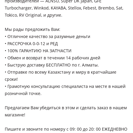
производителей — ALNSU, Super DK Japan, GFE
поколение рестайлинг (DM/DMA)
Turbocharger, Winkod, KAYABA, Stellox, Febest, Brembo, Sat,
Hyundai Solaris
Tokico, RV Original, и другие.
2020 - н.в. 5 поколение рестайлинг (HC/YC), 2017 - 2020 5
поколение (HC/YC), 2014 - 2017 4 поколение рестайлинг
Мы рады предложить Вам:
(RB/RC), 2010 - 2014 4 поколение (RB/RC)
• Отличное качество за разумные деньги
Hyundai Sonata
• РАССРОЧКА 0-0-12 и РЕД
2023 - н.в. 8 поколение рестайлинг, 2019 - н.в. 8 поколение
• 100% ГАРАНТИЮ НА ЗАПЧАСТИ
(DN8), 2017 - 2022 7 поколение рестайлинг (LF), 2014 - 2017
• Обмен и возврат в течении 14 рабочих дней
7 поколение (LF), 2009 - 2014 6 поколение (YF), 2007 - 2010 5
• Быструю доставку БЕСПЛАТНО по г. Алматы.
поколение рестайлинг (NF), 2004 - 2007 5 поколение (NF),
• Отправкe по всему Казахстану и миру в кратчайшие
2001 - 2013 4 поколение рестайлинг (EF), 1998 - 2001 4
Hyundai Terracan
сроки!
поколение (EF), 1996 - 1998 3 поколение рестайлинг (Y3),
2004 - 2007 2 поколение (HP), 2001 - 2004 1 поколение (HP)
• Грамотную консультацию специалиста на месте в нашей
1991 - 1993 2 поколение рестайлинг (Y2), 1987 - 1991 2
розничной точке.
поколение (Y2), 1993 - 1996 3 поколение (Y3)
Hyundai Tucson
2020 - н.в. 4 поколение (NX4), 2018 - 2021 3 поколение
Предлагаем Вам убедиться в этом и сделать заказ в нашем
рестайлинг (TL/TLE), 2015 - 2019 3 поколение (TL/TLE), 2009 -
магазине!
2015 2 поколение (LM), 2004 - 2010 1 поколение (JM)
Пишите и звоните по номеру с 09: 00 до 20: 00 ЕЖЕДНЕВНО