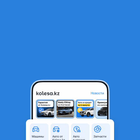
RU
Открыть приложение
В начало
1
/
2
Поршни на двигатель
45 000 ₸
Город
Уральск, Западно-