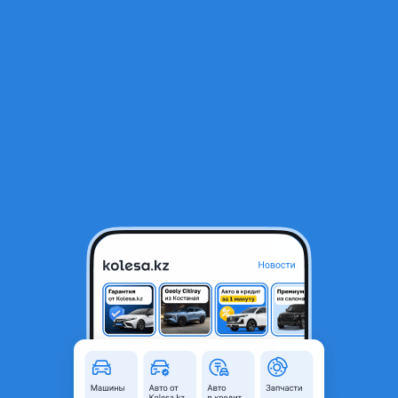
RU
Открыть приложение
1
/
6
Проводка коса парктроника Toyota Camry
55 000 ₸
Город
Астана, Акмолинская