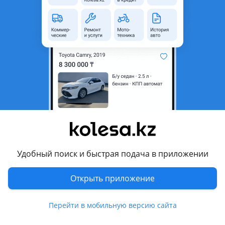
область
Состояние
Новая
Оригинальность
Оригинал
Код запчасти
82114-06390
Есть доставка
Да
Подходит на авто
Toyota Camry
2017 - 2021 XV70, 2020 - н.в. XV70 рестайлинг (V75)
Удобный поиск и быстрая подача в приложении
Комментарий продавца
Новые оригинальные запчасти для Тойота Лексус.
Открыть приложение
Коса проводка парктроника для Тойота Камри 70 75,
новый, оригинал, а так же многое другое для данной
Перейти в мобильную версию сайта
модели.
Мы находимся в г. Астана.