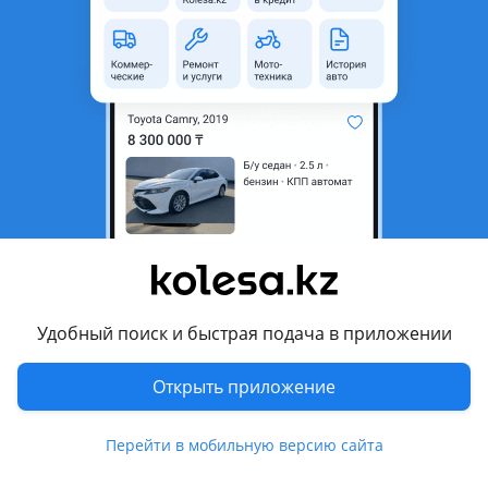
область
Состояние
Новая
Подходит на авто
Toyota 4Runner
2009 - 2013 5 поколение (N28), 2002 - 2009 4 поколение
(N21), 1995 - 2002 3 поколение (N18), 1989 - 1995 2
поколение (N1)
Toyota Camry
2014 - 2018 XV50 рестайлинг (V55), 2011 - 2014 XV50, 2009 -
Показать больше
2011 XV40 рестайлинг (V45), 2006 - 2009 XV40, 2004 - 2006
Удобный поиск и быстрая подача в приложении
XV30 рестайлинг (V35), 2001 - 2004 XV30, 1999 - 2001 XV20
рестайлинг (V25), 1996 - 2000 XV20
Комментарий продавца
Открыть приложение
Toyota Corolla
Стартер хороший качество
2015 - 2019 E180 рестайлинг, 2012 - 2016 E180 (E18/ZRE1),
Отправка есть по всему Казахстану и Кыргызстану
Перейти в мобильную версию сайта
2006 - 2013 E140/150 (E15), 2000 - 2008 E120
Цена разные обращайтесь
(E12/ZER/ZZE12/R1)