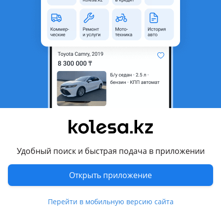
область
Состояние
Б/y
Оригинальность
Оригинал
Подходит на авто
Honda CR-V
2004 - 2006 2 поколение рестайлинг (RD), 2001 - 2004 2
поколение (RD)
Honda Odyssey
1994 - 1999 1 поколение (RA1/RA2/RA3/RA4/RA5)
Удобный поиск и быстрая подача в приложении
Комментарий продавца
Открыть приложение
Отправка по Казахстану
Цену и наличие уточняйте по телефону
Перейти в мобильную версию сайта
Для моделей Хонда Срв 2002-2006год