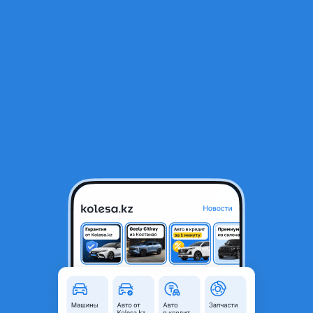
RU
Открыть приложение
В начало
1
/
2
Лючок бензобака
5 000 ₸
Город
Алматы, Алматинская