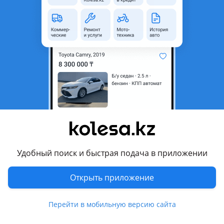
область
Состояние
Новая
Комментарий продавца
Фирма AJP производство Малазия.
Отличное качество.
Перевести
Другие объявления продавца
1066775
Удобный поиск и быстрая подача в приложении
Запчасти
Открыть приложение
Автозапчасти
352
Перейти в мобильную версию сайта
Магазины запчастей и авторазборы
4