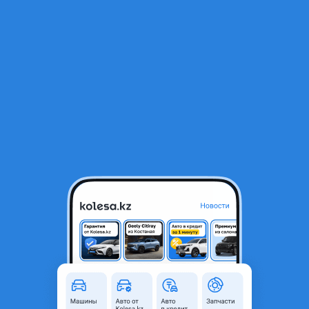
RU
Открыть приложение
В начало
1
/
2
Решетка дубликат
35 000 ₸
Город
Алматы, Алматинская