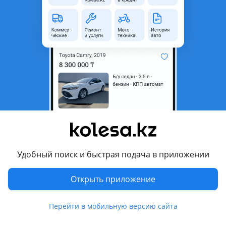
неактуальным.
Город
Алматы, Алматинская
область
Состояние
Новая
Код запчасти
35100-2B300
Возможна рассрочка или
Да
кредит
Есть доставка
Да
Подходит на авто
Удобный поиск и быстрая подача в приложении
Hyundai i30
Открыть приложение
2012 - 2015 2 поколение (GD), 2015 - 2017 2 поколение
рестайлинг (GD)
Перейти в мобильную версию сайта
Hyundai i40
2011 - 2015 1 поколение (VF), 2015 - н.в. 1 поколение