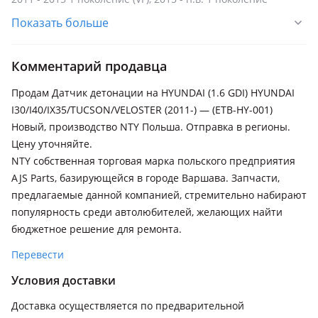
рестайлинг (VF)
Показать больше
Hyundai ix35
2017 - 2020 2 поколение (NU)
Комментарий продавца
Hyundai Tucson
Продам Датчик детонации на HYUNDAI (1.6 GDI) HYUNDAI
2015 - 2019 3 поколение (TL/TLE)
I30/I40/IX35/TUCSON/VELOSTER (2011-) — (ETB-HY-001)
Новый, производство NTY Польша. Отправка в регионы.
Hyundai Veloster
Цену уточняйте.
2011 - 2015 1 поколение (FS), 2015 - 2017 1 поколение
NTY собственная торговая марка польского предприятия
рестайлинг (FS)
AJS Parts, базирующейся в городе Варшава. Запчасти,
предлагаемые данной компанией, стремительно набирают
популярность среди автолюбителей, желающих найти
бюджетное решение для ремонта.
Перевести
Условия доставки
Доставка осуществляется по предварительной