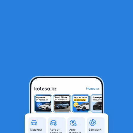
RU
Открыть приложение
1
/
6
Дроссельная заслонка на Hyundai (ETB-HY-001)
59 000 ₸
Объявление находится в архиве и может быть