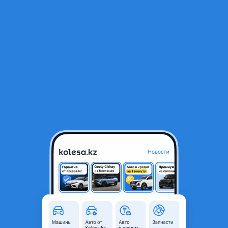
RU
Открыть приложение
1
/
3
Раздатка АКПП механика МКПП
7 766 ₸
Город
Алматы, Алматинская