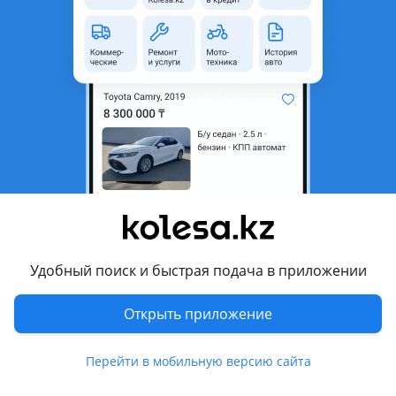
область
Состояние
Б/y
Возможна рассрочка или
Да
кредит
Подходит на авто
Mitsubishi Delica
1997 - 2007 4 поколение рестайлинг, 1994 - 1997 4
поколение
Комментарий продавца
Удобный поиск и быстрая подача в приложении
Люк задний на Мицубиси Делика Булка в отличном
состоянии, доставлен из Японии. Отправка в регионы.
Открыть приложение
График работы: понедельник-пятница с 9: 00 до 18: 00, с 13:
00 до 14: 00 обед, суббота с 9: 00 до 16: 00, с 13: 00 до 14: 00
Перейти в мобильную версию сайта
обед, воскресенье выходной. Звоните в рабочее время.