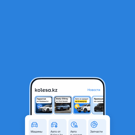
RU
Открыть приложение
1
/
4
Передни бампер KIA K3
70 704 ₸
Город
Шымкент, Туркестанская