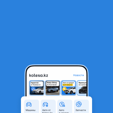
RU
Открыть приложение
В начало
1
/
2
Радиатор двигателя
26 450 ₸
Город
Павлодар, Павлодарская