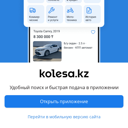
область
Состояние
Новая
Код запчасти
TY0050
Есть доставка
Да
Комментарий продавца
TY0050
Радиатор двигателя TOYOTA TOWN ACE 1996-2008 Наличие
и актуальную цену уточняйте у менеджера
Удобный поиск и быстрая подача в приложении
Перевести
Открыть приложение
Другие объявления продавца
Автотрейд
Перейти в мобильную версию сайта