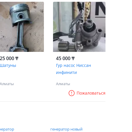
25 000 ₸
45 000 ₸
Шатуны
Гур насос Ниссан
инфинити
Алматы
Алматы
Пожаловаться
нератор
генератор новый