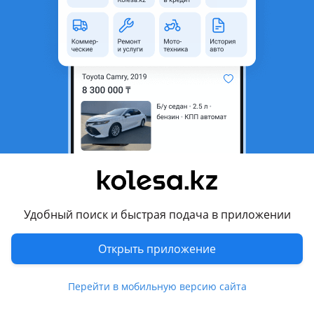
область
Состояние
Б/y
Комментарий продавца
Панель п12 левый руль
Перевести
Другие объявления продавца
ilyas
Удобный поиск и быстрая подача в приложении
Запчасти
Открыть приложение
Автозапчасти
220
Авто на разбор
3
Перейти в мобильную версию сайта