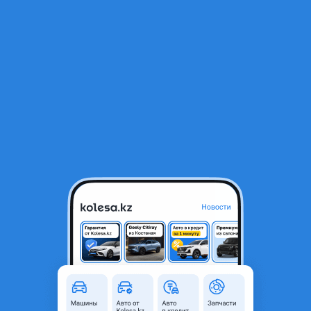
RU
Открыть приложение
1
/
3
Аирбаг
20 000 ₸
Город
Шымкент, Туркестанская