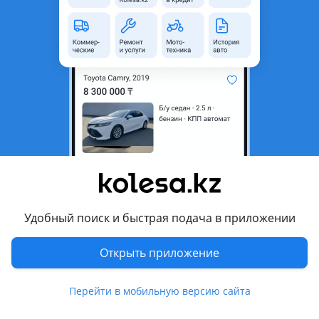
неактуальным.
Город
Алматы, Алматинская
область
Состояние
Новая
Комментарий продавца
Полуось заднего моста правая короткая с фланцем на Land
Rover Discovery I
Перевести
Удобный поиск и быстрая подача в приложении
Другие объявления продавца
Открыть приложение
max
Перейти в мобильную версию сайта
Запчасти