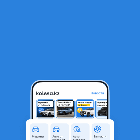
RU
Открыть приложение
В начало
1
/
2
Полуось заднего моста Discovery I
115 000 ₸
Объявление находится в архиве и может быть