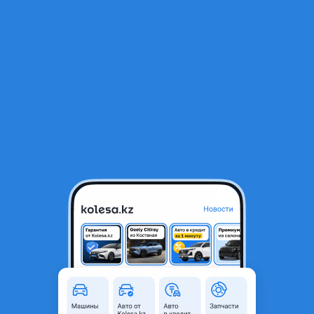
RU
Открыть приложение
В начало
1
/
2
Фара Киа Серато/Kia Cerato 2024 Б/У
218 000 ₸
Город
Алматы, Алматинская