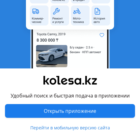
область
Состояние
Б/y
Оригинальность
Оригинал
Подходит на авто
Kia K3
2021 - н.в. 2 поколение рестайлинг
Kia Cerato
2021 - н.в. 4 поколение рестайлинг (BD)
Комментарий продавца
Удобный поиск и быстрая подача в приложении
Фара Киа Серато/Kia Cerato 2024 Б/У
Открыть приложение
У нас Б/У запчастей на Hyundai Kia большой ассортимент
оптика и кузов!
Перейти в мобильную версию сайта
Отправка региона КЗ и другие регионы СНГ!
Оптом розницу!