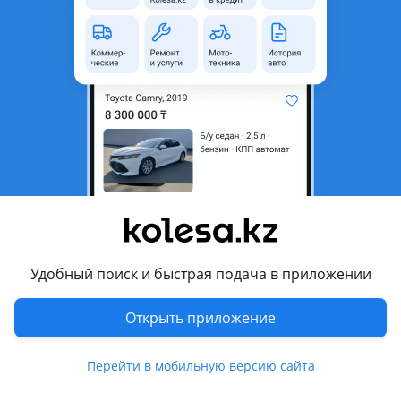
Город
Алматы, Алматинская
область
Состояние
Б/y
Оригинальность
Оригинал
Возможна рассрочка или
Да
кредит
Есть доставка
Да
Подходит на авто
Toyota Highlander
2008 - 2010 2 поколение (U4), 2010 - 2013 2 поколение
Удобный поиск и быстрая подача в приложении
рестайлинг (U4)
Открыть приложение
Комментарий продавца
Перейти в мобильную версию сайта
Привода передние на тойоту Хайландер второго
поколения 2008-2013