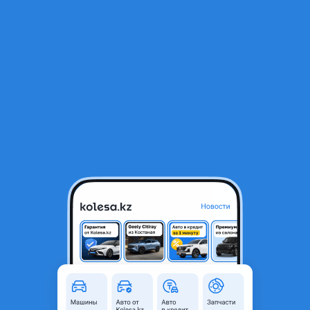
RU
Открыть приложение
1
/
6
Привода передние на тойоту Хайландер второго поколения 2008-
2013
65 000 ₸