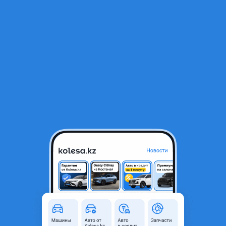
RU
Открыть приложение
1
/
3
Фонари задние плафоны стопы
35 000 ₸
Город
Алматы, Алматинская