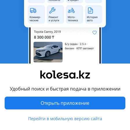
область
Состояние
Б/y
Оригинальность
Оригинал
Есть доставка
Да
Комментарий продавца
Фонари задние плафоны стопы
Перевести
Другие объявления продавца
Удобный поиск и быстрая подача в приложении
Майсам
Открыть приложение
Запчасти
Перейти в мобильную версию сайта
Автозапчасти
1156