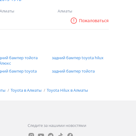
Алматы
Алматы
Пожаловаться
дний бампер тойота
задний бампер toyota hilux
йлюкс
дний бампер toyota
задний бампер тойота
аты
Toyota в Алматы
Toyota Hilux в Алматы
Следите за нашими новостями