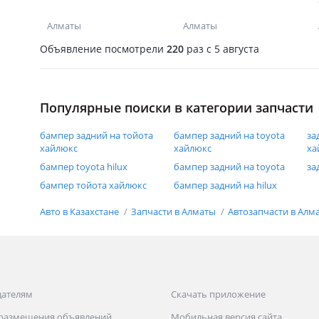
Алматы
Алматы
Объявление посмотрели
220
раз
c 5 августа
Популярные поиски в категории запчасти
бампер задний на тойота
бампер задний на toyota
за
хайлюкс
хайлюкс
ха
бампер toyota hilux
бампер задний на toyota
за
бампер тойота хайлюкс
бампер задний на hilux
Авто в Казахстане
Запчасти в Алматы
Автозапчасти в Алм
дателям
Скачать приложение
 размещения объявлений
Мобильная версия сайта