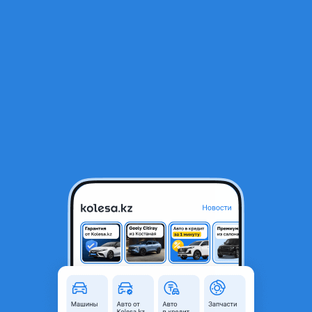
RU
Открыть приложение
1
/
6
Капот новый на KIA HYUNDAI
10 000 ₸
Объявление находится в архиве и может быть