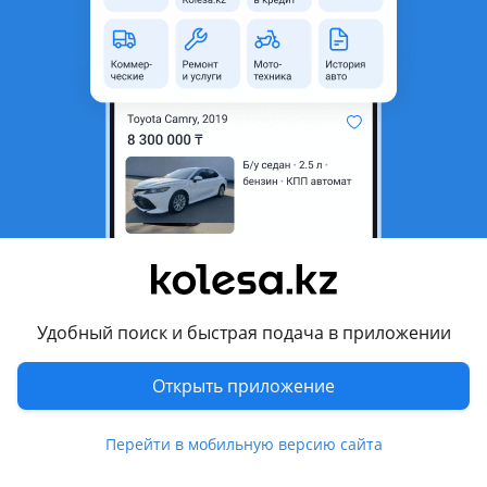
неактуальным.
Город
Шымкент, Туркестанская
область
Состояние
Новая
Оригинальность
Оригинал
Есть доставка
Да
Подходит на авто
Hyundai Palisade
Удобный поиск и быстрая подача в приложении
2022 - н.в. 1 поколение рестайлинг, 2018 - 2022 1
поколение
Открыть приложение
Hyundai Elantra
2023 - н.в. 7 поколение рестайлинг , 2020 - н.в. 7 поколение
Перейти в мобильную версию сайта
(CN7)
Показать больше