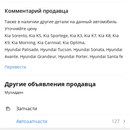
Hyundai Grandeur
2022 - н.в. 7 поколение, 2019 - 2022 IG рестайлинг, 2016 -
Комментарий продавца
2019 IG
Также в наличии другие детали на данный автомобиль
Hyundai Santa Fe
Уточняйте цену
2020 - н.в. 4 поколение рестайлинг, 2018 - 2021 4
Kia Sorento, Kia K5, Kia Sportege, Kia K3, Kia K7, Kia K8, Kia
поколение (TM/TMA)
K9, Kia Morning, Kia Carnival, Kia Optimа,
Hyundai Sonata
Hyundai Palisade, Hyundai Tucson, Hyundai Sonata, Hyundai
2023 - н.в. 8 поколение рестайлинг, 2019 - н.в. 8 поколение
Avante, Hyundai Grandeur, Hyundai Porter, Hyundai Santa fe
(DN8), 2017 - 2022 7 поколение рестайлинг (LF)
Перевести
Kia K5
2023 - н.в. 3 поколение рестайлинг, 2019 - н.в. 3 поколение,
Другие объявления продавца
2015 - 2021 2 поколение
Мухиддин
Kia K7
2019 - 2021 2 поколение рестайлинг, 2016 - 2019 2
Запчасти
поколение, 2012 - 2015 1 поколение рестайлинг
Автозапчасти
127
Kia Cerato
2021 - н.в. 4 поколение рестайлинг (BD), 2018 - н.в. 4