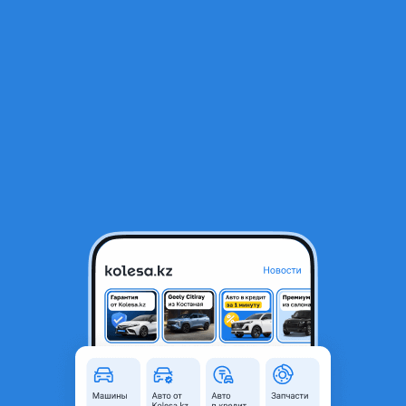
RU
Открыть приложение
1
/
5
Прокладка сальник кольца BMW
9 500 ₸
Город
Алматы, Алматинская