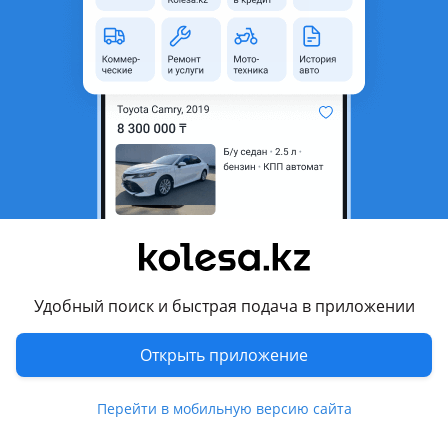
область
Состояние
Б/y
Комментарий продавца
Продам
Перевести
Другие объявления продавца
Вадим
Удобный поиск и быстрая подача в приложении
Запчасти
Открыть приложение
Автозапчасти
84
8 августа 2026 г.
Пожаловаться
Перейти в мобильную версию сайта