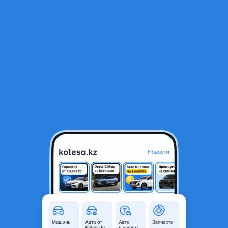
RU
Открыть приложение
1
/
3
Жабо под капот
10 000 ₸
Город
Алматы, Алматинская