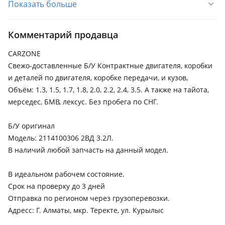
Показать больше
Mercedes-Benz E 320
2002 - 2006 W211/S211, 2006 - 2009 W211/S211 рестайлинг
Комментарий продавца
Mercedes-Benz E 350
2006 - 2009 W211/S211 рестайлинг, 2002 - 2006 W211/S211
CARZONE
Свежо-доставленные Б/У Контрактные двигателя, коробки
Mercedes-Benz E 500
и деталей по двигателя, коробке передачи, и кузов,
2006 - 2009 W211/S211 рестайлинг, 2002 - 2006 W211/S211
Объём: 1.3, 1.5, 1.7, 1.8, 2.0, 2.2, 2.4, 3.5. А также на тайота,
мерседес, БМВ, лексус. Без пробега по СНГ.
Б/У оригинал
Модель: 2114100306 2ВД 3.2Л.
В наличий любой запчасть на данный модел.
В идеальном рабочем состояние.
Срок на проверку до 3 дней
Отправка по регионом через грузоперевозки.
Адресс: Г. Алматы, мкр. Теректе, ул. Курылыс