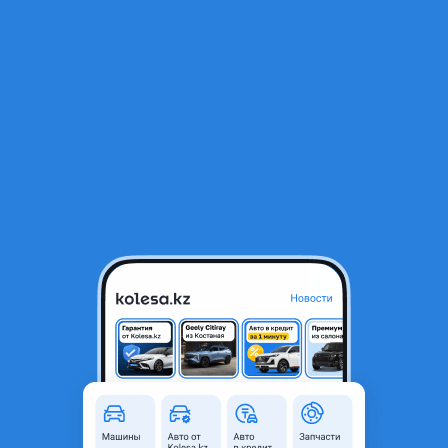
RU
Открыть приложение
1
/
5
Кардан на W211/S211
50 000 ₸
Объявление находится в архиве и может быть