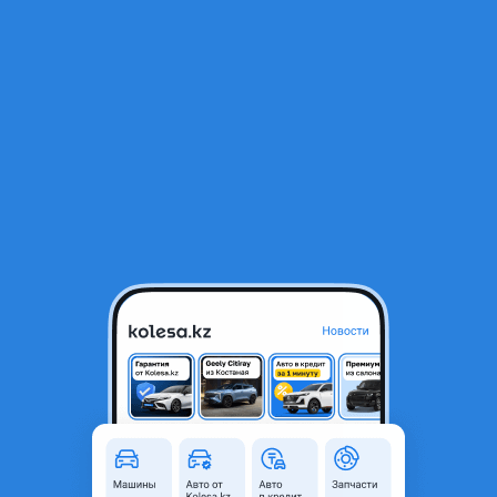
RU
Открыть приложение
1
/
4
Motor Land KZ
Город
Алматы, Алматинская
область