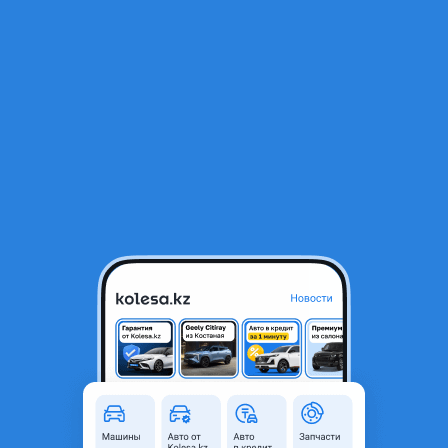
RU
Открыть приложение
1
/
5
Рампа с форсунками Toyota Alphard 1mz
35 000 ₸
Город
Караганда, Карагандинская