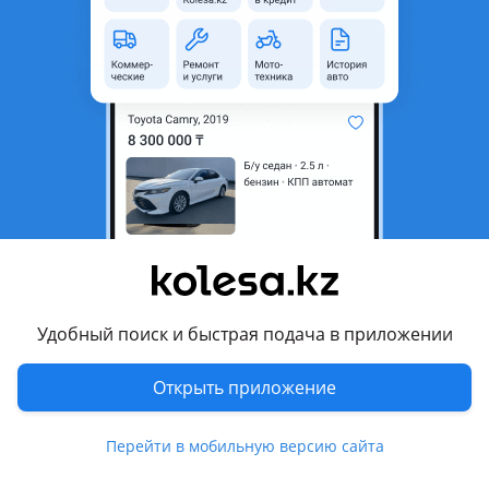
неактуальным.
Город
Тараз, Жамбылская область
Состояние
Б/y
Подходит на авто
Mitsubishi ASX
2010 - 2012 1 поколение (GAxW), 2012 - 2016 1 поколение
рестайлинг (GAxW)
Mitsubishi Lancer
2003 - 2011 IX рестайлинг (CSxA/CTxA), 2011 - 2015 X
Удобный поиск и быстрая подача в приложении
рестайлинг
Показать больше
Открыть приложение
Mitsubishi Outlander
2005 - 2009 2 поколение (CWxW), 2009 - 2013 2 поколение
Комментарий продавца
рестайлинг (CWxW)
Перейти в мобильную версию сайта
Привозной двигатель в идеальном состоянии из Японии!