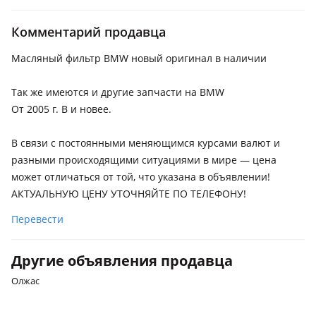
BMW 330
2004 - 2010 E90/E91/E92/E93
Комментарий продавца
BMW 520
Масляный фильтр BMW новый оригинал в наличии
2002 - 2007 E60/E61, 2007 - 2010 E60/E61 рестайлинг
BMW 730
Так же имеются и другие запчасти на BMW
2001 - 2005 E65/E66
От 2005 г. В и новее.
В связи с постоянными меняющимся курсами валют и
разными происходящими ситуациями в мире — цена
может отличаться от той, что указана в объявлении!
АКТУАЛЬНУЮ ЦЕНУ УТОЧНЯЙТЕ ПО ТЕЛЕФОНУ!
Перевести
Другие объявления продавца
Олжас