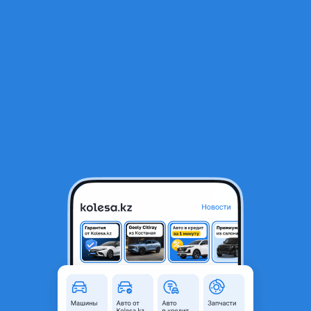
RU
Открыть приложение
1
/
5
Масляный фильтр BMW X3 E83/E65/E60/E36
9 000 ₸
Город
Алматы, Алматинская