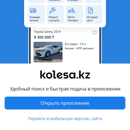
область
Состояние
Новая
Оригинальность
Оригинал
Код запчасти
11427787697
Возможна рассрочка или
Да
кредит
Есть доставка
Да
Подходит на авто
BMW X3
Удобный поиск и быстрая подача в приложении
2003 - 2006 E83, 2006 - 2010 E83 рестайлинг
BMW 116
Открыть приложение
BMW 316
Перейти в мобильную версию сайта
1990 - 2000 E36, 2001 - 2006 E46 рестайлинг
Показать больше