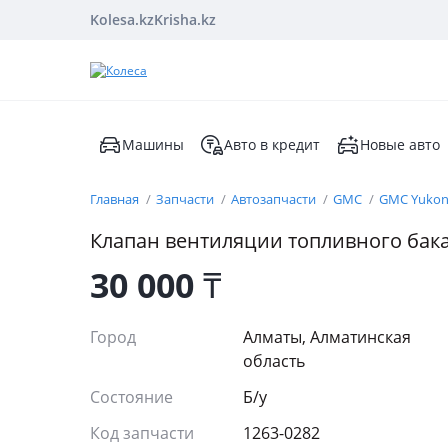
Kolesa.kz
Krisha.kz
Машины
Авто в кредит
Новые авто
Главная
Запчасти
Автозапчасти
GMC
GMC Yuko
Клапан вентиляции топливного бак
30 000
₸
Город
Алматы, Алматинская
область
Состояние
Б/y
Код запчасти
1263-0282